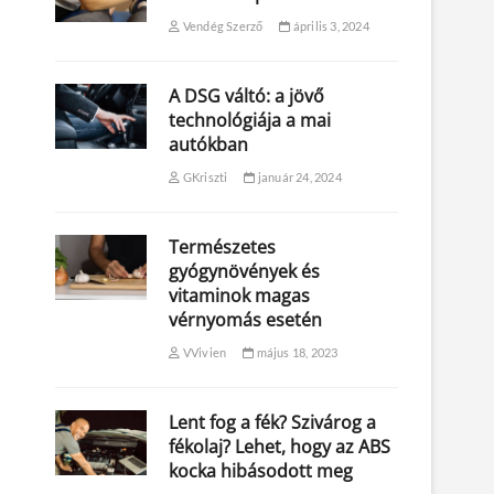
Vendég Szerző
április 3, 2024
A DSG váltó: a jövő
technológiája a mai
autókban
GKriszti
január 24, 2024
Természetes
gyógynövények és
vitaminok magas
vérnyomás esetén
VVivien
május 18, 2023
Lent fog a fék? Szivárog a
fékolaj? Lehet, hogy az ABS
kocka hibásodott meg