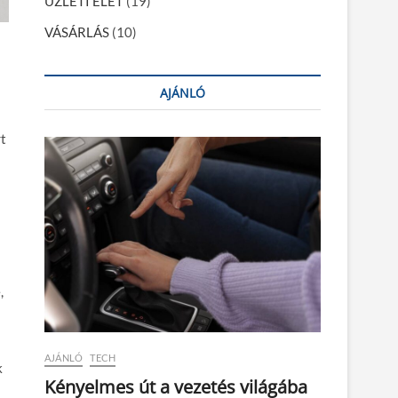
ÜZLETI ÉLET
(19)
VÁSÁRLÁS
(10)
AJÁNLÓ
rt
,
AJÁNLÓ
TECH
k
Kényelmes út a vezetés világába