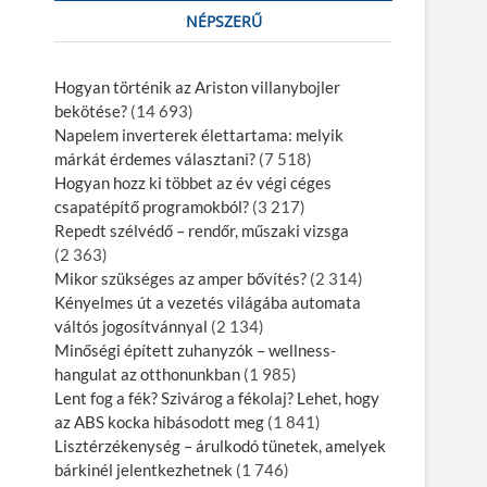
NÉPSZERŰ
Hogyan történik az Ariston villanybojler
bekötése?
(14 693)
Napelem inverterek élettartama: melyik
márkát érdemes választani?
(7 518)
Hogyan hozz ki többet az év végi céges
csapatépítő programokból?
(3 217)
Repedt szélvédő – rendőr, műszaki vizsga
(2 363)
Mikor szükséges az amper bővítés?
(2 314)
Kényelmes út a vezetés világába automata
váltós jogosítvánnyal
(2 134)
Minőségi épített zuhanyzók – wellness-
hangulat az otthonunkban
(1 985)
Lent fog a fék? Szivárog a fékolaj? Lehet, hogy
az ABS kocka hibásodott meg
(1 841)
Lisztérzékenység – árulkodó tünetek, amelyek
bárkinél jelentkezhetnek
(1 746)