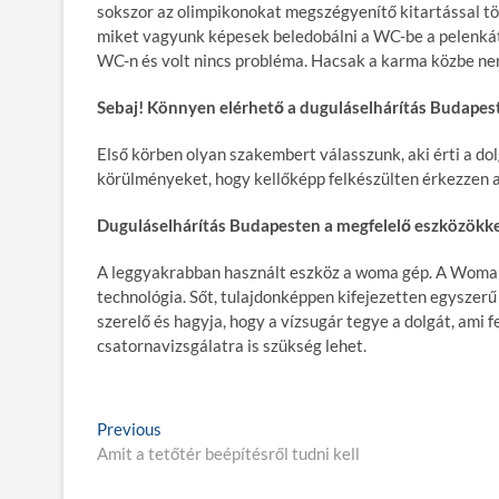
sokszor az olimpikonokat megszégyenítő kitartással 
miket vagyunk képesek beledobálni a WC-be a pelenkát
WC-n és volt nincs probléma. Hacsak a karma közbe ne
Sebaj! Könnyen elérhető a duguláselhárítás Budapes
Első körben olyan szakembert válasszunk, aki érti a do
körülményeket, hogy kellőképp felkészülten érkezzen a
Duguláselhárítás Budapest
en a megfelelő eszközökke
A leggyakrabban használt eszköz a woma gép. A Woma 
technológia. Sőt, tulajdonképpen kifejezetten egysze
szerelő és hagyja, hogy a vízsugár tegye a dolgát, ami
csatornavizsgálatra is szükség lehet.
B
Previous
P
Amit a tetőtér beépítésről tudni kell
r
e
e