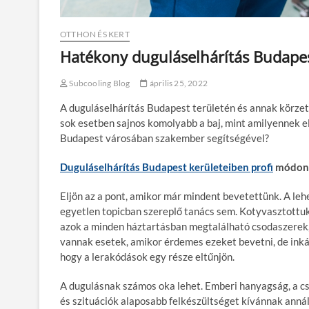
OTTHON ÉS KERT
Hatékony duguláselhárítás Budapes
Subcooling Blog
április 25, 2022
A duguláselhárítás Budapest területén és annak körze
sok esetben sajnos komolyabb a baj, mint amilyennek el
Budapest városában szakember segítségével?
Duguláselhárítás Budapest kerületeiben profi
módon
Eljön az a pont, amikor már mindent bevetettünk. A le
egyetlen topicban szereplő tanács sem. Kotyvasztottuk 
azok a minden háztartásban megtalálható csodaszerek, 
vannak esetek, amikor érdemes ezeket bevetni, de inká
hogy a lerakódások egy része eltűnjön.
A dugulásnak számos oka lehet. Emberi hanyagság, a cső
és szituációk alaposabb felkészültséget kívánnak annál