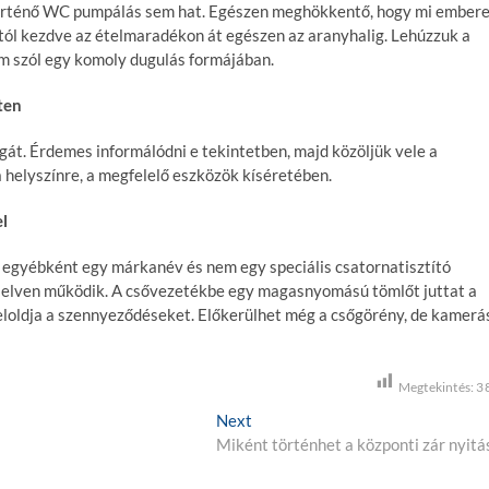
történő WC pumpálás sem hat. Egészen meghökkentő, hogy mi ember
ól kezdve az ételmaradékon át egészen az aranyhalig. Lehúzzuk a
m szól egy komoly dugulás formájában.
ten
lgát. Érdemes informálódni e tekintetben, majd közöljük vele a
 helyszínre, a megfelelő eszközök kíséretében.
l
egyébként egy márkanév és nem egy speciális csatornatisztító
rű elven működik. A csővezetékbe egy magasnyomású tömlőt juttat a
 feloldja a szennyeződéseket. Előkerülhet még a csőgörény, de kamerá
Megtekintés:
3
Next
N
Miként történhet a központi zár nyitá
e
x