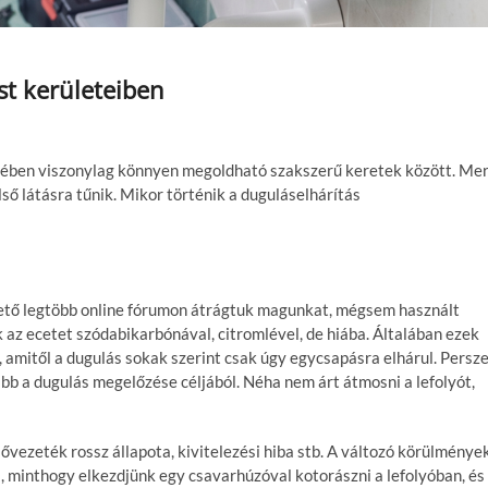
t kerületeiben
tében viszonylag könnyen megoldható szakszerű keretek között. Me
ső látásra tűnik. Mikor történik a duguláselhárítás
hető legtöbb online fórumon átrágtuk magunkat, mégsem használt
az ecetet szódabikarbónával, citromlével, de hiába. Általában ezek
amitől a dugulás sokak szerint csak úgy egycsapásra elhárul. Persze
bb a dugulás megelőzése céljából. Néha nem árt átmosni a lefolyót,
vezeték rossz állapota, kivitelezési hiba stb. A változó körülménye
, minthogy elkezdjünk egy csavarhúzóval kotorászni a lefolyóban, és