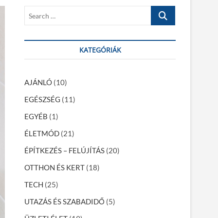
S
e
a
r
KATEGÓRIÁK
c
h
…
AJÁNLÓ
(10)
EGÉSZSÉG
(11)
EGYÉB
(1)
ÉLETMÓD
(21)
ÉPÍTKEZÉS – FELÚJÍTÁS
(20)
OTTHON ÉS KERT
(18)
TECH
(25)
UTAZÁS ÉS SZABADIDŐ
(5)