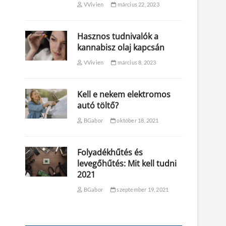
VVivien
március 22, 2023
Hasznos tudnivalók a
kannabisz olaj kapcsán
VVivien
március 8, 2023
Kell e nekem elektromos
autó töltő?
BGabor
október 18, 2021
Folyadékhűtés és
levegőhűtés: Mit kell tudni
2021
BGabor
szeptember 19, 2021