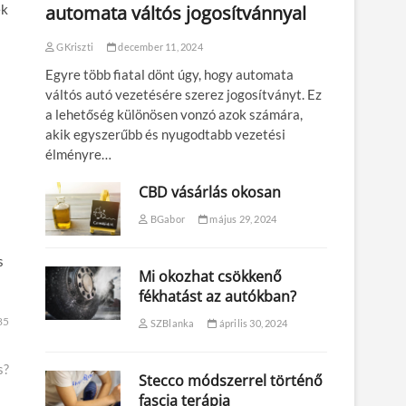
ek
automata váltós jogosítvánnyal
GKriszti
december 11, 2024
Egyre több fiatal dönt úgy, hogy automata
váltós autó vezetésére szerez jogosítványt. Ez
a lehetőség különösen vonzó azok számára,
akik egyszerűbb és nyugodtabb vezetési
élményre…
CBD vásárlás okosan
BGabor
május 29, 2024
s
Mi okozhat csökkenő
fékhatást az autókban?
85
SZBlanka
április 30, 2024
s?
Stecco módszerrel történő
fascia terápia