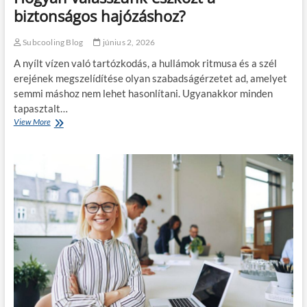
i
l
biztonságos hajózáshoz?
a
á
c
s
é
Subcooling Blog
június 2, 2026
k
g
ö
A nyílt vízen való tartózkodás, a hullámok ritmusa és a szél
e
z
d
erejének megszelídítése olyan szabadságérzetet ad, amelyet
é
p
semmi máshoz nem lehet hasonlítani. Ugyanakkor minden
r
r
t
tapasztalt…
o
h
View More
H
f
e
o
i
t
g
t
ő
y
j
e
a
á
n
n
t
:
v
?
m
á
i
l
r
a
e
s
f
s
i
z
g
u
y
n
e
k