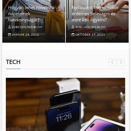
Hogyan lehet növelni a
Nyílászáró csere: mikor
napelemek
érdemes belevágni és
hatékonyságát?
mire kell figyelni?
SUBCOOLING BLOG
SUBCOOLING BLOG
JANUÁR 28, 2026
OKTÓBER 27, 2025
TECH