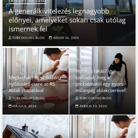
ÉPÍTKEZÉS - FELÚJÍTÁS
A generálkivitelezés legnagyobb
előnyei, amelyeket sokan csak utólag
ismernek fel
SUBCOOLING BLOG
JÚLIUS 16, 2026
Huzatos lakás? Így
Megbízható és szakszerű
szabadulj meg a
nyílászáró csere az RS
problémától egy gyors
Ablak csapatával
műanyag ablakcserével!
SUBCOOLING BLOG
SUBCOOLING BLOG
MÁJUS 8, 2026
ÁPRILIS 13, 2026