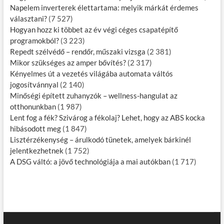
Napelem inverterek élettartama: melyik márkát érdemes
választani?
(7 527)
Hogyan hozz ki többet az év végi céges csapatépítő
programokból?
(3 223)
Repedt szélvédő – rendőr, műszaki vizsga
(2 381)
Mikor szükséges az amper bővítés?
(2 317)
Kényelmes út a vezetés világába automata váltós
jogosítvánnyal
(2 140)
Minőségi épített zuhanyzók – wellness-hangulat az
otthonunkban
(1 987)
Lent fog a fék? Szivárog a fékolaj? Lehet, hogy az ABS kocka
hibásodott meg
(1 847)
Lisztérzékenység – árulkodó tünetek, amelyek bárkinél
jelentkezhetnek
(1 752)
A DSG váltó: a jövő technológiája a mai autókban
(1 717)