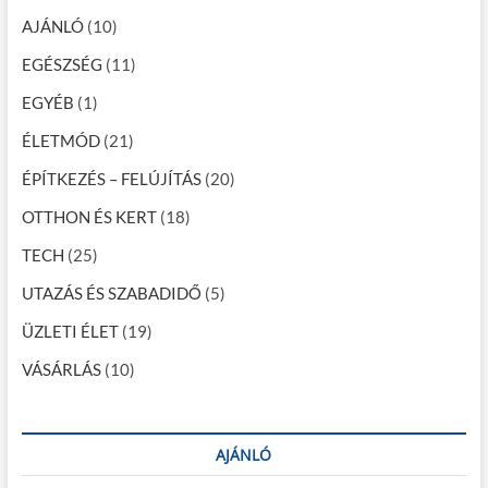
g
e
r
AJÁNLÓ
(10)
g
ű
k
r
n
EGÉSZSÉG
(11)
e
y
l
g
í
EGYÉB
(1)
á
l
a
t
á
ÉLETMÓD
(21)
o
s
p
r
z
ÉPÍTKEZÉS – FELÚJÍTÁS
(20)
o
á
r
OTTHON ÉS KERT
(18)
z
ó
c
TECH
(25)
á
s
e
UTAZÁS ÉS SZABADIDŐ
(5)
s
r
a
ÜZLETI ÉLET
e
(19)
a
VÁSÁRLÁS
(10)
z
R
S
A
b
AJÁNLÓ
l
a