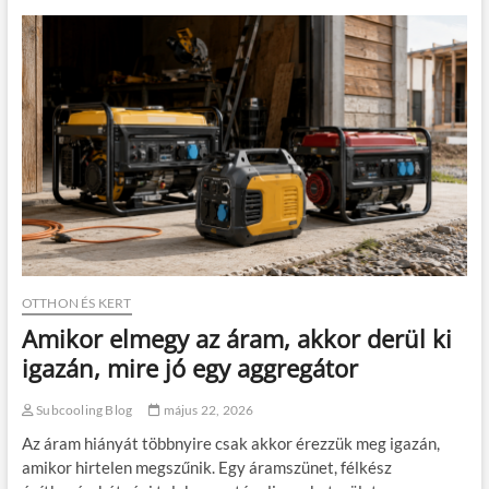
a
s
k
d
é
ö
r
n
t
t
ő
é
i
s
s
e
e
k
g
s
í
z
t
e
s
r
é
e
g
p
a
OTTHON ÉS KERT
e
z
Amikor elmegy az áram, akkor derül ki
a
a
m
d
igazán, mire jó egy aggregátor
o
ó
d
b
Subcooling Blog
május 22, 2026
e
e
r
v
Az áram hiányát többnyire csak akkor érezzük meg igazán,
n
a
amikor hirtelen megszűnik. Egy áramszünet, félkész
m
l