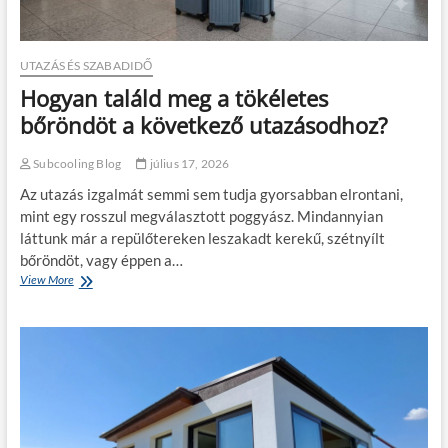
UTAZÁS ÉS SZABADIDŐ
Hogyan találd meg a tökéletes
bőröndöt a következő utazásodhoz?
Subcooling Blog
július 17, 2026
Az utazás izgalmát semmi sem tudja gyorsabban elrontani,
mint egy rosszul megválasztott poggyász. Mindannyian
láttunk már a repülőtereken leszakadt kerekű, szétnyílt
bőröndöt, vagy éppen a…
View More
H
o
g
y
a
n
t
a
l
á