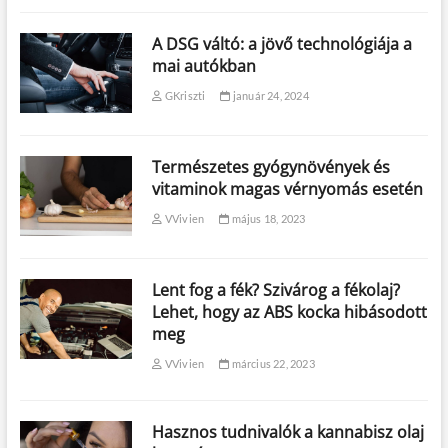
A DSG váltó: a jövő technológiája a
mai autókban
GKriszti
január 24, 2024
Természetes gyógynövények és
vitaminok magas vérnyomás esetén
VVivien
május 18, 2023
Lent fog a fék? Szivárog a fékolaj?
Lehet, hogy az ABS kocka hibásodott
meg
VVivien
március 22, 2023
Hasznos tudnivalók a kannabisz olaj