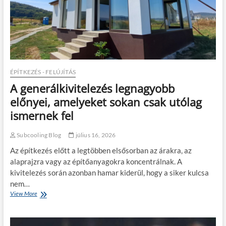
l
d
m
e
g
a
t
ö
ÉPÍTKEZÉS - FELÚJÍTÁS
k
A generálkivitelezés legnagyobb
é
l
előnyei, amelyeket sokan csak utólag
e
ismernek fel
t
e
s
Subcooling Blog
július 16, 2026
b
Az építkezés előtt a legtöbben elsősorban az árakra, az
ő
r
alaprajzra vagy az építőanyagokra koncentrálnak. A
ö
kivitelezés során azonban hamar kiderül, hogy a siker kulcsa
n
nem…
d
View More
A
ö
g
t
e
a
n
k