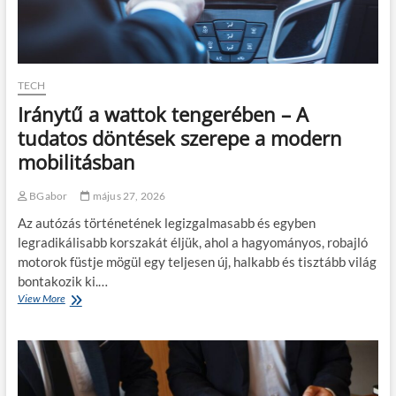
y
á
?
e
s
r
h
e
o
k
z
k
?
TECH
é
Iránytű a wattok tengerében – A
n
t
tudatos döntések szerepe a modern
é
mobilitásban
r
d
e
BGabor
május 27, 2026
m
Az autózás történetének legizgalmasabb és egyben
e
s
legradikálisabb korszakát éljük, ahol a hagyományos, robajló
b
motorok füstje mögül egy teljesen új, halkabb és tisztább világ
e
bontakozik ki.…
l
View More
I
e
r
v
á
á
n
g
y
n
t
i
ű