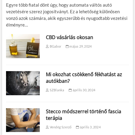
Egyre több fiatal dönt úgy, hogy automata váltós autó
vezetésére szerez jogosítványt. Ez a lehetőség különösen
vonzó azok számára, akik egyszerűbb és nyugodtabb vezetési
élményre…
CBD vásárlás okosan
BGabor
május 29, 2024
Mi okozhat csökkenő fékhatást az
autókban?
SZBlanka
április 30, 2024
Stecco módszerrel történő fascia
terápia
Vendég Szerző
április 3, 2024