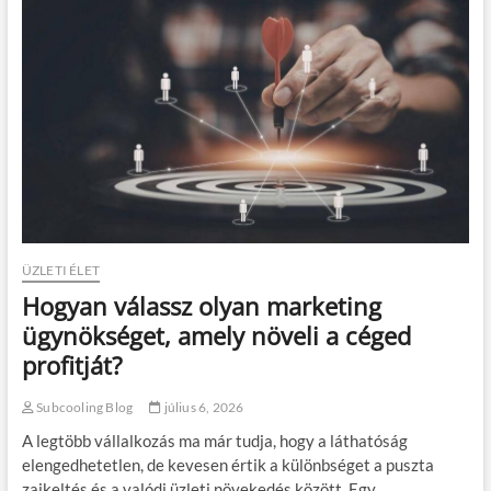
e
ö
r
v
á
e
l
t
k
k
i
e
v
z
i
ő
t
u
e
t
l
a
e
z
z
á
é
ÜZLETI ÉLET
s
s
o
Hogyan válassz olyan marketing
l
d
e
ügynökséget, amely növeli a céged
h
g
o
profitját?
n
z
a
?
g
Subcooling Blog
július 6, 2026
y
A legtöbb vállalkozás ma már tudja, hogy a láthatóság
o
b
elengedhetetlen, de kevesen értik a különbséget a puszta
b
zajkeltés és a valódi üzleti növekedés között. Egy…