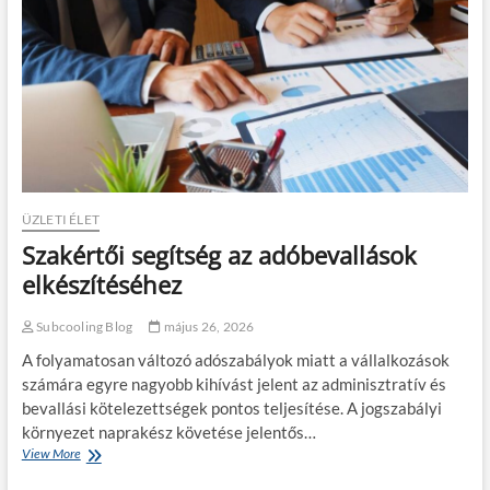
a
a
f
w
o
a
g
t
s
t
z
o
a
k
b
t
á
e
l
n
y
g
ÜZLETI ÉLET
o
e
z
Szakértői segítség az adóbevallások
r
á
é
elkészítéséhez
s
b
b
e
a
Subcooling Blog
május 26, 2026
n
?
–
A folyamatosan változó adószabályok miatt a vállalkozások
A
számára egyre nagyobb kihívást jelent az adminisztratív és
t
bevallási kötelezettségek pontos teljesítése. A jogszabályi
u
d
környezet naprakész követése jelentős…
a
View More
S
t
z
o