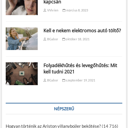
kapcsán
VVivien
március 8, 2023
Kell e nekem elektromos autó töltő?
BGabor
október 18, 2021
Folyadékhűtés és levegőhűtés: Mit
kell tudni 2021
BGabor
szeptember 19, 2021
NÉPSZERŰ
Hogyan történik az Ariston villanybojler bekötése?
(14 716)