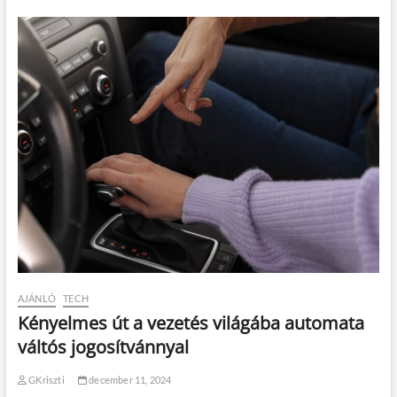
k
c
s
a
p
a
t
á
v
a
l
AJÁNLÓ
TECH
Kényelmes út a vezetés világába automata
váltós jogosítvánnyal
GKriszti
december 11, 2024