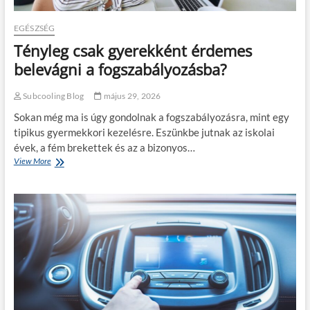
l
e
j
s
EGÉSZSÉG
v
z
Tényleg csak gyerekként érdemes
á
k
s
ö
belevágni a fogszabályozásba?
á
z
r
t
Subcooling Blog
május 29, 2026
l
a
á
b
Sokan még ma is úgy gondolnak a fogszabályozásra, mint egy
s
i
tipikus gyermekkori kezelésre. Eszünkbe jutnak az iskolai
é
z
évek, a fém brekettek és az a bizonyos…
s
t
s
View More
T
o
z
é
n
e
n
s
r
y
á
e
l
g
l
e
o
é
g
s
s
c
h
e
s
a
l
a
j
ő
k
ó
t
g
z
t