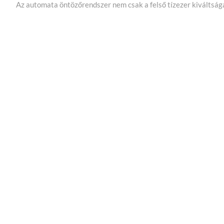
Az automata öntözőrendszer nem csak a felső tízezer kiváltság
e
x
t
p
o
s
t
: