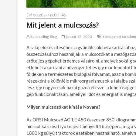
ÉPÍTKEZÉS - FELÚJÍTÁS
Mit jelent a mulcsozás?
Subcooling Blog
január 12, 2023
támogatott tartalo
A talaj előkészítéséhez, a gyümölcsök betakarításához
összezúzásához használják a mulcsozókat a mezőgazda
erőteljes gépeket érdemes vásárolni, amelyek sokáig 
el lehet takarítani a növényzetet és így már lebontott 
földeken a természetes biológiai folyamat, azaz a boml
részeként a különféle mikroorganizmusok a talajba szál
lesz, így nagyon sok hazai gazda él ezzel a lehetőséggel
gép funkcionalitásán, amellyel időt és energiát is megt
Milyen mulcsozókat kínál a Novara?
Az ORSI Mulcsozó AGILE 450 összesen 850 kilogrammot
hidraulika szivattyú teljesítménye 84 liter/perc, mí
1800 kg súlyú traktorok esetében használható, amelyn