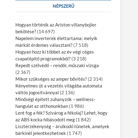
NÉPSZERŰ
Hogyan történik az Ariston villanybojler
bekötése?
(14 697)
Napelem inverterek élettartama: melyik
márkát érdemes választani?
(7 518)
Hogyan hozz ki többet az év végi céges
csapatépítő programokból?
(3 218)
Repedt szélvédő – rendőr, műszaki vizsga
(2 367)
Mikor szükséges az amper bővítés?
(2 314)
Kényelmes út a vezetés világába automata
váltós jogosítvánnyal
(2 136)
Minőségi épített zuhanyzók – wellness-
hangulat az otthonunkban
(1 986)
Lent fog a fék? Szivárog a fékolaj? Lehet, hogy
az ABS kocka hibásodott meg
(1 842)
Lisztérzékenység – árulkodó tünetek, amelyek
bárkinél jelentkezhetnek
(1 747)