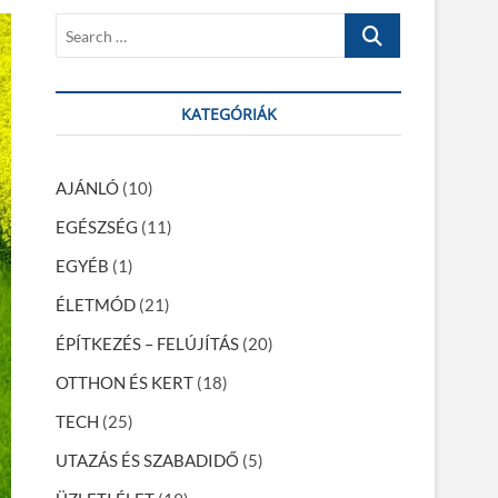
S
e
a
r
KATEGÓRIÁK
c
h
…
AJÁNLÓ
(10)
EGÉSZSÉG
(11)
EGYÉB
(1)
ÉLETMÓD
(21)
ÉPÍTKEZÉS – FELÚJÍTÁS
(20)
OTTHON ÉS KERT
(18)
TECH
(25)
UTAZÁS ÉS SZABADIDŐ
(5)