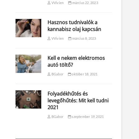
VVivien
március 22, 2023
Hasznos tudnivalók a
kannabisz olaj kapcsán
VVivien
március 8, 2023
Kell e nekem elektromos
autó töltő?
BGabor
október 18, 2021
Folyadékhűtés és
levegőhűtés: Mit kell tudni
2021
BGabor
szeptember 19, 2021