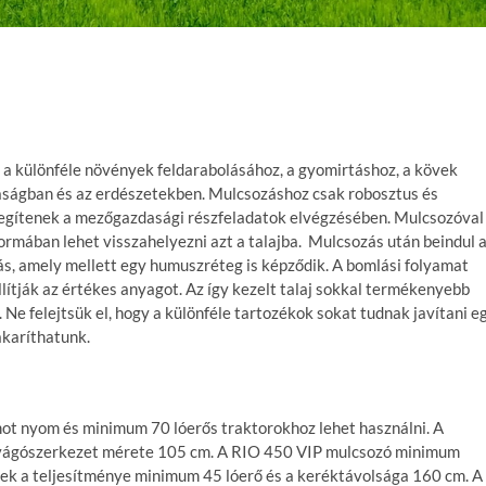
m
, a különféle növények feldarabolásához, a gyomirtáshoz, a kövek
ságban és az erdészetekben. Mulcsozáshoz csak robosztus és
segítenek a mezőgazdasági részfeladatok elvégzésében. Mulcsozóval
formában lehet visszahelyezni azt a talajba. Mulcsozás után beindul 
ás, amely mellett egy humuszréteg is képződik. A bomlási folyamat
lítják az értékes anyagot. Az így kezelt talaj sokkal termékenyebb
. Ne felejtsük el, hogy a különféle tartozékok sokat tudnak javítani e
akaríthatunk.
 nyom és minimum 70 lóerős traktorokhoz lehet használni. A
g a vágószerkezet mérete 105 cm. A RIO 450 VIP mulcsozó minimum
ek a teljesítménye minimum 45 lóerő és a keréktávolsága 160 cm. A