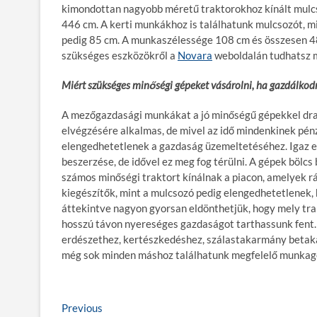
kimondottan nagyobb méretű traktorokhoz kínált mulc
446 cm. A kerti munkákhoz is találhatunk mulcsozót,
pedig 85 cm. A munkaszélessége 108 cm és összesen 48
szükséges eszközökről a
Novara
weboldalán tudhatsz 
Miért szükséges minőségi gépeket vásárolni, ha gazdálkod
A mezőgazdasági munkákat a jó minőségű gépekkel dras
elvégzésére alkalmas, de mivel az idő mindenkinek pénz
elengedhetetlenek a gazdaság üzemeltetéséhez. Igaz el
beszerzése, de idővel ez meg fog térülni. A gépek bölc
számos minőségi traktort kínálnak a piacon, amelyek rá
kiegészítők, mint a mulcsozó pedig elengedhetetlenek,
áttekintve nagyon gyorsan eldönthetjük, hogy mely tra
hosszú távon nyereséges gazdaságot tarthassunk fent.
erdészethez, kertészkedéshez, szálastakarmány betaka
még sok minden máshoz találhatunk megfelelő munkag
B
Previous
P