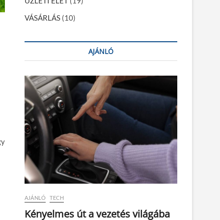
ÜZLETI ÉLET
(19)
VÁSÁRLÁS
(10)
AJÁNLÓ
a
gy
AJÁNLÓ
TECH
Kényelmes út a vezetés világába