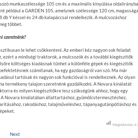
sozó munkaszélessége 105 cm és a maximális kinyúlása oldalirányb
 mint például a GARDEN 105, amelynek szélessége 120 cm, magasság
 db Y késsel és 24 db kalapáccsal rendelkezik. A mulcsozáshoz
meg többet.
ni szeretnénk?
ztikusan le lehet csökkenteni. Az emberi kéz nagyon sok feladat
, ezért a minőségi traktorok, a mulcsozók és a további kiegészítők
sőre költséges kiadásnak tűnhet a különféle gépek és kiegészítők
s befektetésnek számítanak, ha egy gazdaságról van szó. Ma már
adásul tartósak és nagyon sok funkcióval is rendelkeznek. Az olyan
 ha termékeny talajon szeretnénk gazdálkodni. A Novara kínálatát
ktorra és milyen kiegészítőkre lesz szükségünk ahhoz, hogy egy
 A Novara kínálatában állattartáshoz, gyümölcstermesztéshez,
rításához, rakodáshoz, talajműveléshez, tápanyagutánpótláshoz és
épeket.
Megtekintés:
6
Next
N