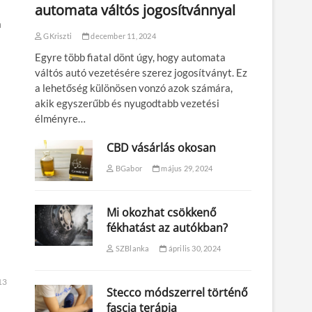
automata váltós jogosítvánnyal
a
a
GKriszti
december 11, 2024
Egyre több fiatal dönt úgy, hogy automata
váltós autó vezetésére szerez jogosítványt. Ez
a lehetőség különösen vonzó azok számára,
akik egyszerűbb és nyugodtabb vezetési
élményre…
CBD vásárlás okosan
BGabor
május 29, 2024
Mi okozhat csökkenő
fékhatást az autókban?
SZBlanka
április 30, 2024
13
Stecco módszerrel történő
fascia terápia