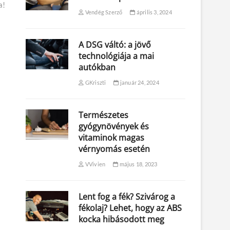
a!
Vendég Szerző
április 3, 2024
A DSG váltó: a jövő
technológiája a mai
autókban
GKriszti
január 24, 2024
Természetes
gyógynövények és
vitaminok magas
vérnyomás esetén
VVivien
május 18, 2023
Lent fog a fék? Szivárog a
fékolaj? Lehet, hogy az ABS
kocka hibásodott meg