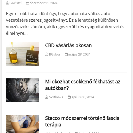
GKriszti
december 11, 2024
Egyre több fiatal dönt úgy, hogy automata váltós autó
vezetésére szerez jogosítványt. Ez a lehetőség különösen
vonzó azok számára, akik egyszerűbb és nyugodtabb vezetési
élményre…
CBD vásárlás okosan
BGabor
május 29, 2024
Mi okozhat csökkenő fékhatást az
autókban?
SZBlanka
április 30, 2024
Stecco módszerrel történő fascia
terápia