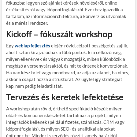
fókuszba: legyen szó ajánlatkérések növeléséről, online
értékesítésről vagy időpontfoglalásról. Ezekhez igazodik a
tartalom, az információarchitektúra, a konverziós útvonalak
és a mérési rendszer.
Kickoff – fókuszált workshop
Egy
weblap fejlesztés
elején rövid, célzott beszélgetés zajlik,
ahol tisztán kirajzolódnak a főbb pontok: ki a célközönség,
milyen ellenérvek és vágyak mozgatják, miben különbözik a
megbízó a versenytársaktól, és mit tekintenek konverziónak.
Ha van kész brief vagy moodboard, az adja az alapot, ha nincs,
akkor a csapat hozza a struktúrát. Az ügyfél így stratégiát
kap, nem pedig feladatlistát.
Tervezés és keretek lefektetése
A workshop után rövid, érthető specifikáció készül: milyen
oldal- és komponenskészletet tartalmaz a projekt, milyen
integrációk kellenek (például fizetés, számlázás, CRM vagy
időpontfoglalás), és milyen SEO- és analitikai alapokat
építenek be. Mindezt szerződés rögzíti, amely határidőt,