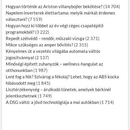
Hogyan történik az Ariston villanybojler bekötése?
(14 704)
Napelem inverterek élettartama: melyik márkát érdemes
választani?
(7 519)
Hogyan hozz ki többet az év végi céges csapatépítő
programokból?
(3 222)
Repedt szélvédő – rendőr, műszaki vizsga
(2 371)
Mikor szükséges az amper bővítés?
(2 315)
Kényelmes út a vezetés világába automata váltós
jogosítvánnyal
(2 137)
Minőségi épített zuhanyzók – wellness-hangulat az
otthonunkban
(1 987)
Lent fog a fék? Szivárog a fékolaj? Lehet, hogy az ABS kocka
hibásodott meg
(1 845)
Lisztérzékenység – árulkodó tünetek, amelyek bárkinél
jelentkezhetnek
(1 749)
A DSG váltó: a jövő technológiája a mai autókban
(1 714)