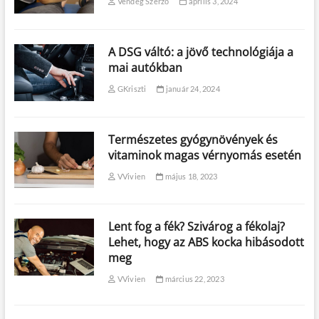
Vendég Szerző
április 3, 2024
A DSG váltó: a jövő technológiája a
mai autókban
GKriszti
január 24, 2024
Természetes gyógynövények és
vitaminok magas vérnyomás esetén
VVivien
május 18, 2023
Lent fog a fék? Szivárog a fékolaj?
Lehet, hogy az ABS kocka hibásodott
meg
VVivien
március 22, 2023