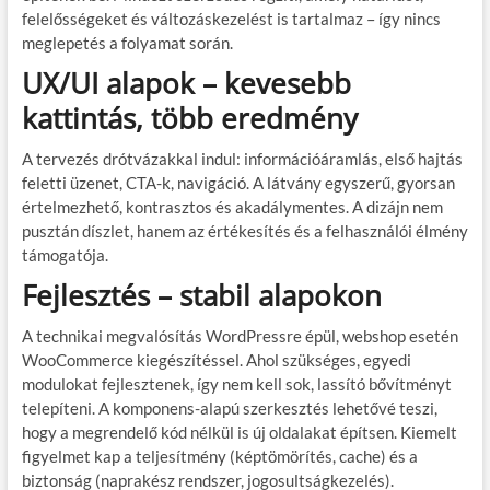
felelősségeket és változáskezelést is tartalmaz – így nincs
meglepetés a folyamat során.
UX/UI alapok – kevesebb
kattintás, több eredmény
A tervezés drótvázakkal indul: információáramlás, első hajtás
feletti üzenet, CTA-k, navigáció. A látvány egyszerű, gyorsan
értelmezhető, kontrasztos és akadálymentes. A dizájn nem
pusztán díszlet, hanem az értékesítés és a felhasználói élmény
támogatója.
Fejlesztés – stabil alapokon
A technikai megvalósítás WordPressre épül, webshop esetén
WooCommerce kiegészítéssel. Ahol szükséges, egyedi
modulokat fejlesztenek, így nem kell sok, lassító bővítményt
telepíteni. A komponens-alapú szerkesztés lehetővé teszi,
hogy a megrendelő kód nélkül is új oldalakat építsen. Kiemelt
figyelmet kap a teljesítmény (képtömörítés, cache) és a
biztonság (naprakész rendszer, jogosultságkezelés).