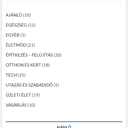
a
h
…
v
AJÁNLÓ
(10)
i
EGÉSZSÉG
(11)
g
EGYÉB
(1)
á
c
ÉLETMÓD
(21)
i
ÉPÍTKEZÉS – FELÚJÍTÁS
(20)
ó
OTTHON ÉS KERT
(18)
TECH
(25)
UTAZÁS ÉS SZABADIDŐ
(5)
ÜZLETI ÉLET
(19)
VÁSÁRLÁS
(10)
AJÁNLÓ