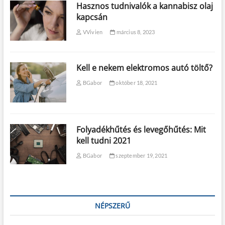
Hasznos tudnivalók a kannabisz olaj
kapcsán
VVivien
március 8, 2023
Kell e nekem elektromos autó töltő?
BGabor
október 18, 2021
Folyadékhűtés és levegőhűtés: Mit
kell tudni 2021
BGabor
szeptember 19, 2021
NÉPSZERŰ