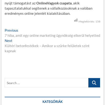
nyújt támogatást az
OnlineVagyok csapata
, akik
tapasztalatukkal segítenek a vállalkozásoknak a valóban
eredményes online jelenlét kialakításában.
Megtekintés:
158
B
Previous
P
7 hiba, amit egy online marketing ügynökség elkerül helyetted
r
e
Next
N
e
j
Kültéri betonfestékek – Amikor a szürke felületek színt
e
v
kapnak
x
i
e
t
o
g
p
u
o
s
y
s
p
z
t
o
S
é
:
s
e
t
s
a
:
r
n
c
KATEGÓRIÁK