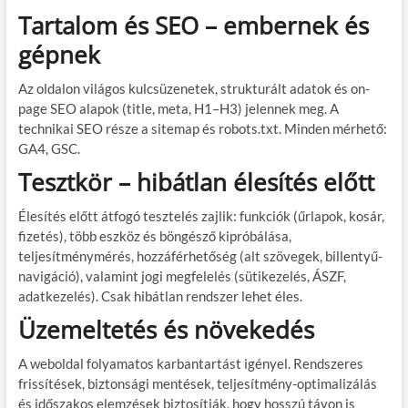
Tartalom és SEO – embernek és
gépnek
Az oldalon világos kulcsüzenetek, strukturált adatok és on-
page SEO alapok (title, meta, H1–H3) jelennek meg. A
technikai SEO része a sitemap és robots.txt. Minden mérhető:
GA4, GSC.
Tesztkör – hibátlan élesítés előtt
Élesítés előtt átfogó tesztelés zajlik: funkciók (űrlapok, kosár,
fizetés), több eszköz és böngésző kipróbálása,
teljesítménymérés, hozzáférhetőség (alt szövegek, billentyű-
navigáció), valamint jogi megfelelés (sütikezelés, ÁSZF,
adatkezelés). Csak hibátlan rendszer lehet éles.
Üzemeltetés és növekedés
A weboldal folyamatos karbantartást igényel. Rendszeres
frissítések, biztonsági mentések, teljesítmény-optimalizálás
és időszakos elemzések biztosítják, hogy hosszú távon is