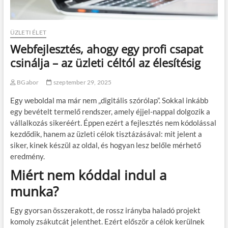
ÜZLETI ÉLET
Webfejlesztés, ahogy egy profi csapat
csinálja – az üzleti céltól az élesítésig
BGabor
szeptember 29, 2025
Egy weboldal ma már nem „digitális szórólap”. Sokkal inkább
egy bevételt termelő rendszer, amely éjjel-nappal dolgozik a
vállalkozás sikeréért. Éppen ezért a fejlesztés nem kódolással
kezdődik, hanem az üzleti célok tisztázásával: mit jelent a
siker, kinek készül az oldal, és hogyan lesz belőle mérhető
eredmény.
Miért nem kóddal indul a
munka?
Egy gyorsan összerakott, de rossz irányba haladó projekt
komoly zsákutcát jelenthet. Ezért először a célok kerülnek