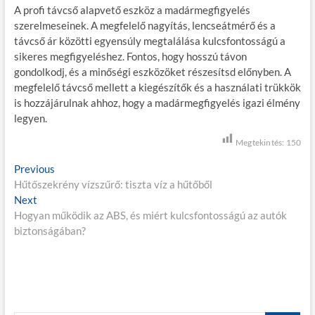
A profi távcső alapvető eszköz a madármegfigyelés
szerelmeseinek. A megfelelő nagyítás, lencseátmérő és a
távcső ár közötti egyensúly megtalálása kulcsfontosságú a
sikeres megfigyeléshez. Fontos, hogy hosszú távon
gondolkodj, és a minőségi eszközöket részesítsd előnyben. A
megfelelő távcső mellett a kiegészítők és a használati trükkök
is hozzájárulnak ahhoz, hogy a madármegfigyelés igazi élmény
legyen.
Megtekintés:
150
B
Previous
P
Hűtőszekrény vízszűrő: tiszta víz a hűtőből
r
e
Next
N
e
j
Hogyan működik az ABS, és miért kulcsfontosságú az autók
e
v
biztonságában?
x
i
e
t
o
g
p
u
o
s
y
s
p
z
t
o