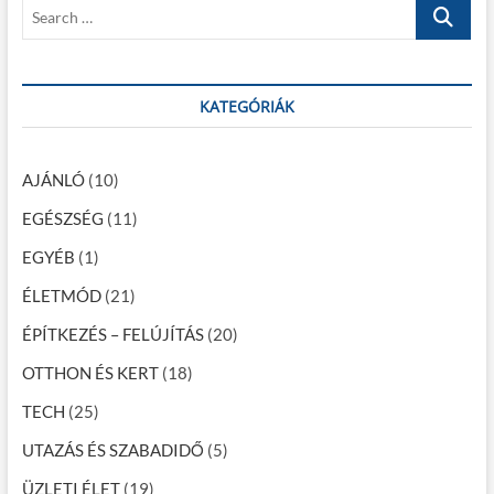
S
é
:
s
e
t
s
a
:
r
n
c
KATEGÓRIÁK
a
h
…
v
AJÁNLÓ
(10)
i
EGÉSZSÉG
(11)
g
EGYÉB
(1)
á
c
ÉLETMÓD
(21)
i
ÉPÍTKEZÉS – FELÚJÍTÁS
(20)
ó
OTTHON ÉS KERT
(18)
TECH
(25)
UTAZÁS ÉS SZABADIDŐ
(5)
ÜZLETI ÉLET
(19)