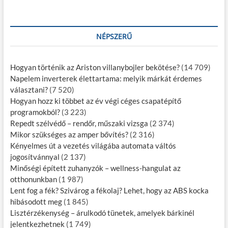
NÉPSZERŰ
Hogyan történik az Ariston villanybojler bekötése?
(14 709)
Napelem inverterek élettartama: melyik márkát érdemes
választani?
(7 520)
Hogyan hozz ki többet az év végi céges csapatépítő
programokból?
(3 223)
Repedt szélvédő – rendőr, műszaki vizsga
(2 374)
Mikor szükséges az amper bővítés?
(2 316)
Kényelmes út a vezetés világába automata váltós
jogosítvánnyal
(2 137)
Minőségi épített zuhanyzók – wellness-hangulat az
otthonunkban
(1 987)
Lent fog a fék? Szivárog a fékolaj? Lehet, hogy az ABS kocka
hibásodott meg
(1 845)
Lisztérzékenység – árulkodó tünetek, amelyek bárkinél
jelentkezhetnek
(1 749)