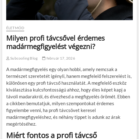
ÉLETMÓD
Milyen profi távcsővel érdemes
madármegfigyelést végezni?
Subcooling Blog
február 17, 2026
A madármegfigyelés egy olyan hobbi, amely nemcsak a
természet szeretetét igényli, hanem megfelelő felszerelést is,
különösen egy profi távcső használatát. A megfelelő eszköz
kiválasztása kulcsfontosságú ahhoz, hogy éles képet kapj a
távoli madarakról, és élvezhesd a megfigyelés örömét. Ebben
a cikkben bemutatjuk, milyen szempontokat érdemes
figyelembe venni, ha profi távcsövet keresel
madármegfigyeléshez, és néhány tippet is adunk az árak
megértéséhez.
Miért fontos a profi távcső