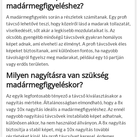
madármegfigyeléshez?
A madármegfigyelés során a részletek számítanak. Egy profi
távcső lehetővé teszi, hogy közelről lásd a madarak tollazatát,
viselkedését, sőt akár a legkisebb mozdulataikat is. Az
olcsóbb, gyengébb minőségű távcsövek gyakran homályos
képet adnak, ami elveheti az élményt. A profi távcsövek éles
képeket biztosítanak, ami különösen fontos, ha nagyobb
távolságról figyelsz meg madarakat, például egy tó partján
vagy erdős területen.
Milyen nagyításra van szükség
madármegfigyeléskor?
Az egyik legfontosabb tényező a távcső kiválasztásakor a
nagyítás mértéke. Általánosságban elmondható, hogy a 8x
vagy 10x nagyítás ideális a madármegfigyeléshez. Az ennél
nagyobb nagyítású távcsövek instabilabb képet adhatnak,
különösen akkor, ha nem használod állványon. A 8x nagyítás
biztosítja a stabil képet, míg a 10x nagyítás további
részleteket kínál. Ha profi távcsövet keresel, érdemes