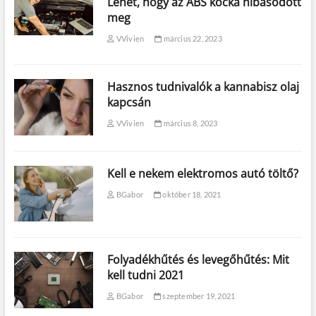
Lehet, hogy az ABS kocka hibásodott
meg
VVivien
március 22, 2023
Hasznos tudnivalók a kannabisz olaj
kapcsán
VVivien
március 8, 2023
Kell e nekem elektromos autó töltő?
BGabor
október 18, 2021
Folyadékhűtés és levegőhűtés: Mit
kell tudni 2021
BGabor
szeptember 19, 2021