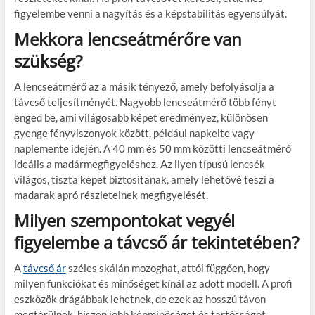
figyelembe venni a nagyítás és a képstabilitás egyensúlyát.
Mekkora lencseátmérőre van
szükség?
A lencseátmérő az a másik tényező, amely befolyásolja a
távcső teljesítményét. Nagyobb lencseátmérő több fényt
enged be, ami világosabb képet eredményez, különösen
gyenge fényviszonyok között, például napkelte vagy
naplemente idején. A 40 mm és 50 mm közötti lencseátmérő
ideális a madármegfigyeléshez. Az ilyen típusú lencsék
világos, tiszta képet biztosítanak, amely lehetővé teszi a
madarak apró részleteinek megfigyelését.
Milyen szempontokat vegyél
figyelembe a távcső ár tekintetében?
A
távcső ár
széles skálán mozoghat, attól függően, hogy
milyen funkciókat és minőséget kínál az adott modell. A profi
eszközök drágábbak lehetnek, de ezek az hosszú távon
megtérülnek, hiszen jobb képminőséget és tartósságot