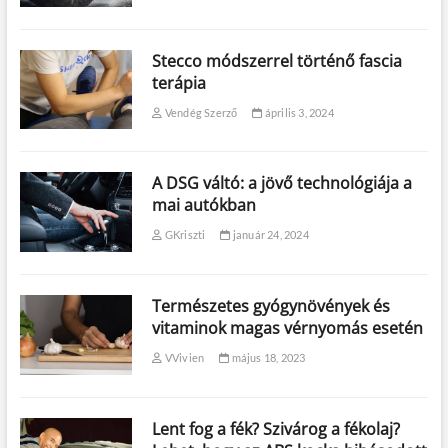
Stecco módszerrel történő fascia
terápia
Vendég Szerző
április 3, 2024
A DSG váltó: a jövő technológiája a
mai autókban
GKriszti
január 24, 2024
Természetes gyógynövények és
vitaminok magas vérnyomás esetén
VVivien
május 18, 2023
Lent fog a fék? Szivárog a fékolaj?