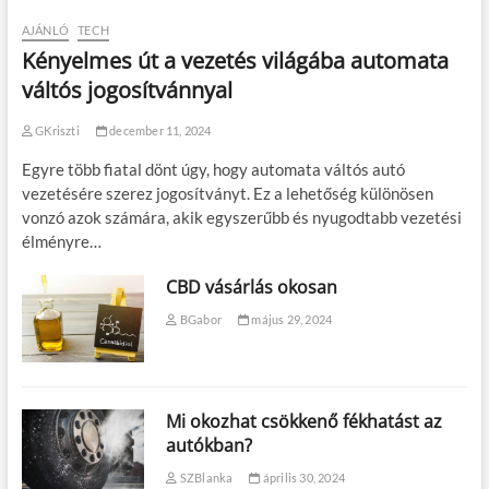
AJÁNLÓ
TECH
Kényelmes út a vezetés világába automata
váltós jogosítvánnyal
GKriszti
december 11, 2024
Egyre több fiatal dönt úgy, hogy automata váltós autó
vezetésére szerez jogosítványt. Ez a lehetőség különösen
vonzó azok számára, akik egyszerűbb és nyugodtabb vezetési
élményre…
CBD vásárlás okosan
BGabor
május 29, 2024
Mi okozhat csökkenő fékhatást az
autókban?
SZBlanka
április 30, 2024