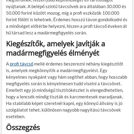
nyújtanak. A belépő szintű távcsövek ára általában 30.000 és
50.000 forint között mozog, míg a profi eszközök 100.000
forint fölött is lehetnek. Érdemes hosszú távon gondolkodni és
a minőséget előtérbe helyezni, hiszen a profi távcső éveken át
hű társad lesz a madármegfigyelés során.
Kiegészítők, amelyek javítják a
madármegfigyelés élményét
A
profi távcső
mellé érdemes beszerezni néhány kiegészítőt
is, amelyek megkönnyítik a madármegfigyelést. Egy
kényelmes nyakpánt vagy hám segíthet abban, hogy hosszabb
megfigyelés során is kényelmesen tudd viselni a távcsövet.
Emellett egy jó minőségű tisztítókészlet is elengedhetetlen,
hogy a lencsék mindig tiszták és karcmentesek maradjanak.
Ha stabilabb képet szeretnél kapni, egy könnyű állvány is jó
szolgálatot tehet, különösen nagyobb nagyítású távcsövek
esetében.
Összegzés