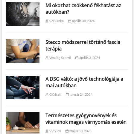
Mi okozhat csökkenő fékhatást az
autókban?
SZBlanka
április 30, 2024
Stecco módszerrel történő fascia
terápia
Vendég Szerző
április 3, 2024
A DSG váltó: a jövő technológiája a
mai autókban
GKriszti
január 24, 2024
Természetes gyógynövények és
vitaminok magas vérnyomás esetén
VVivien
május 18, 2023