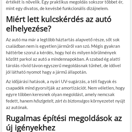
értékét is növelik. Egy praktikus megoldás sokszor többet ér,
mint egy divatos, de kevésbé funkcionális dizájnelem.
Miért lett kulcskérdés az autó
elhelyezése?
Az autó ma már a legtöbb háztartás alapvető része, sőt sok
családban nem is egyetlen járműről van szó. Mégis gyakran
háttérbe szorul a kérdés, hogy hol és milyen körülmények
között parkol az autó a mindennapokban. A szabad ég alatti
tárolás rövid távon egyszerű megoldásnak tűnhet, de idővel
jól látható nyomot hagy a jármű állapotán.
Az időjárási hatások, a nyári UV-sugárzás, a téli fagyok és
csapadék mind gyorsítják az amortizációt. Nem véletlen, hogy
egyre többen keresnek olyan megoldást, amely nemcsak
fedett, hanem
hőszigetelt, zárt és biztonságos
környezetet nyújt
az autónak.
Rugalmas építési megoldások az
új igényekhez