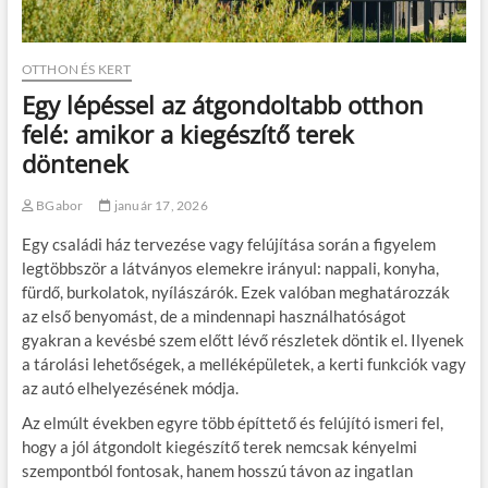
OTTHON ÉS KERT
Egy lépéssel az átgondoltabb otthon
felé: amikor a kiegészítő terek
döntenek
BGabor
január 17, 2026
Egy családi ház tervezése vagy felújítása során a figyelem
legtöbbször a látványos elemekre irányul: nappali, konyha,
fürdő, burkolatok, nyílászárók. Ezek valóban meghatározzák
az első benyomást, de a mindennapi használhatóságot
gyakran a kevésbé szem előtt lévő részletek döntik el. Ilyenek
a tárolási lehetőségek, a melléképületek, a kerti funkciók vagy
az autó elhelyezésének módja.
Az elmúlt években egyre több építtető és felújító ismeri fel,
hogy a jól átgondolt kiegészítő terek nemcsak kényelmi
szempontból fontosak, hanem hosszú távon az ingatlan