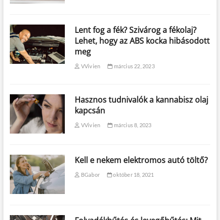
Lent fog a fék? Szivárog a fékolaj?
Lehet, hogy az ABS kocka hibásodott
meg
VVivien
március 22, 2023
Hasznos tudnivalók a kannabisz olaj
kapcsán
VVivien
március 8, 2023
Kell e nekem elektromos autó töltő?
BGabor
október 18, 2021