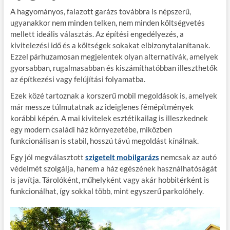
A hagyományos, falazott garázs továbbra is népszerű,
ugyanakkor nem minden telken, nem minden költségvetés
mellett ideális választás. Az építési engedélyezés, a
kivitelezési idő és a költségek sokakat elbizonytalanítanak.
Ezzel párhuzamosan megjelentek olyan alternatívák, amelyek
gyorsabban, rugalmasabban és kiszámíthatóbban illeszthetők
az építkezési vagy felújítási folyamatba.
Ezek közé tartoznak a korszerű mobil megoldások is, amelyek
már messze túlmutatnak az ideiglenes fémépítmények
korábbi képén. A mai kivitelek esztétikailag is illeszkednek
egy modern családi ház környezetébe, miközben
funkcionálisan is stabil, hosszú távú megoldást kínálnak.
Egy jól megválasztott
szigetelt mobilgarázs
nemcsak az autó
védelmét szolgálja, hanem a ház egészének használhatóságát
is javítja. Tárolóként, műhelyként vagy akár hobbitérként is
funkcionálhat, így sokkal több, mint egyszerű parkolóhely.