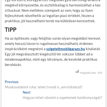
meglévő környezetbe, és esztétikailag is harmonizálhat a ház
stílusával. Nem mellékes szempont az sem, hogy az ilyen
fejlesztések növelhetik az ingatlan piaci értékét, hiszen a
praktikus, jól használható terek ma különösen keresettek.
TIPP
Ha az építkezés vagy felújítás során olyan megoldást keresel,
amely hosszú távon is rugalmasan használható, érdemes
inspirációként megnézni a
szigeteltmobilgarazs.hu
kínálatát.
Egy jól megválasztott kiegészítő tér sokszor többet ad a
mindennapokhoz, mint egy látványos, de kevésbé praktikus
beruházás.
Megtekintés:
109
B
Previous
P
Munkavédelmi ruha: lehet trendi is, ami kötelező?
r
e
e
Next
N
j
v
Hogyan lehet növelni a napelemek hatékonyságát?
e
i
x
e