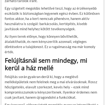
zárható tárolók iránt.
Egy szigetelt megoldás lehetővé teszi, hogy az érzékenyebb
eszközök is biztonságban legyenek egész évben. Ez különösen
fontos akkor, ha a kert nemcsak pihenésre, hanem aktív
használatra is szolgál: barkácsolás, kertépítés, kisebb
javítások mind helyhez kötött tevékenységek.
Az ilyen terek előnye, hogy könnyen bővíthetők,
átalakíthatók, és nem kényszerítik azonnali, végleges
döntésekre a tulajdonost. Ez a rugalmasság ma már komoly
érték.
Felújításnál sem mindegy, mi
kerül a ház mellé
Felújítás során gyakran derül ki, hogy a meglévő
melléképületek nem felelnek meg a mai elvárásoknak. Rossz
hőszigetelés, elavult szerkezet, kevés hely – ezek mind
kompromisszumokra kényszerítenek. Ilyenkor érdemes nem
csak javítani, hanem újragondolni a funkciókat.
Egy korszerű, előregyártott megoldás gyorsan integrálható a