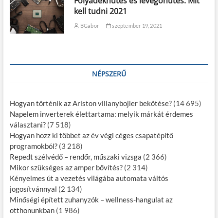
Folyadékhűtés és levegőhűtés: Mit
kell tudni 2021
BGabor
szeptember 19, 2021
NÉPSZERŰ
Hogyan történik az Ariston villanybojler bekötése?
(14 695)
Napelem inverterek élettartama: melyik márkát érdemes
választani?
(7 518)
Hogyan hozz ki többet az év végi céges csapatépítő
programokból?
(3 218)
Repedt szélvédő – rendőr, műszaki vizsga
(2 366)
Mikor szükséges az amper bővítés?
(2 314)
Kényelmes út a vezetés világába automata váltós
jogosítvánnyal
(2 134)
Minőségi épített zuhanyzók – wellness-hangulat az
otthonunkban
(1 986)