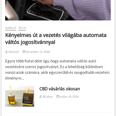
AJÁNLÓ
TECH
Kényelmes út a vezetés világába automata
váltós jogosítvánnyal
GKriszti
december 11, 2024
Egyre több fiatal dönt úgy, hogy automata váltós autó
vezetésére szerez jogosítványt. Ez a lehetőség különösen
vonzó azok számára, akik egyszerűbb és nyugodtabb vezetési
élményre…
CBD vásárlás okosan
BGabor
május 29, 2024